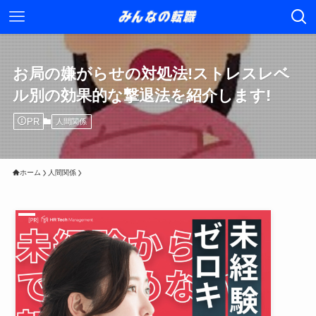
お局の嫌がらせの対処法!ストレスレベ
ル別の効果的な撃退法を紹介します!
PR
人間関係
ホーム
人間関係