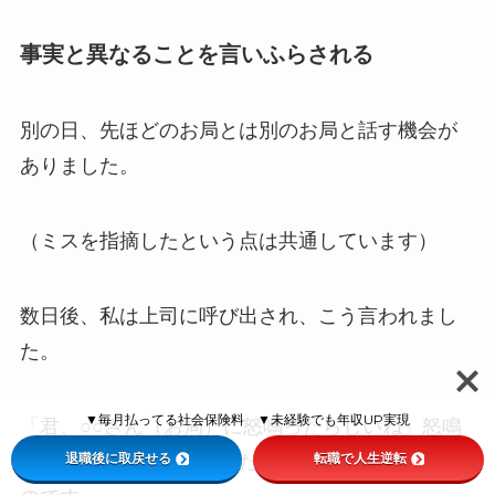
事実と異なることを言いふらされる
別の日、先ほどのお局とは別のお局と話す機会が
ありました。
（ミスを指摘したという点は共通しています）
数日後、私は上司に呼び出され、こう言われまし
た。
▼毎月払ってる社会保険料 ▼未経験でも年収UP実現
「君、○○さん（お局）に怒鳴ったらしいね」怒鳴
退職後に取戻せる
転職で人生逆転
ってもいないのに怒鳴ったことにされてしまった